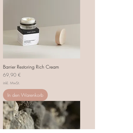
Barrier Restoring Rich Cream
Preis
69,90 €
inkl. MwSt.
In den Warenkorb