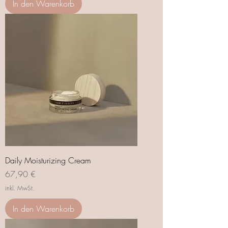
In den Warenkorb
Daily Moisturizing Cream
Preis
67,90 €
inkl. MwSt.
In den Warenkorb