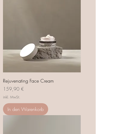
Rejuvenating Face Cream
Preis
159,90 €
inkl. MwSt.
In den Warenkorb