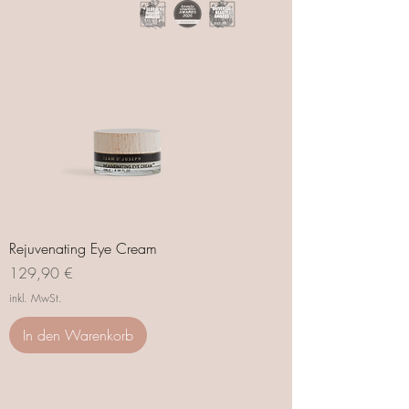
Rejuvenating Eye Cream
Preis
129,90 €
inkl. MwSt.
In den Warenkorb