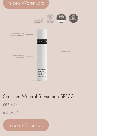
In den Warenkorb
Sensitive Mineral Sunscreen SPF30
Preis
69,90 €
inkl. MwSt.
In den Warenkorb