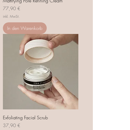
Mattifying Pore Refining Cream
Preis
77,90 €
inkl. MwSt.
In den Warenkorb
Exfoliating Facial Scrub
Preis
37,90 €