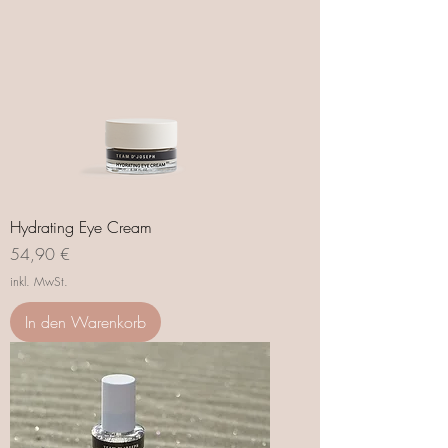
Hydrating Eye Cream
Preis
54,90 €
inkl. MwSt.
In den Warenkorb