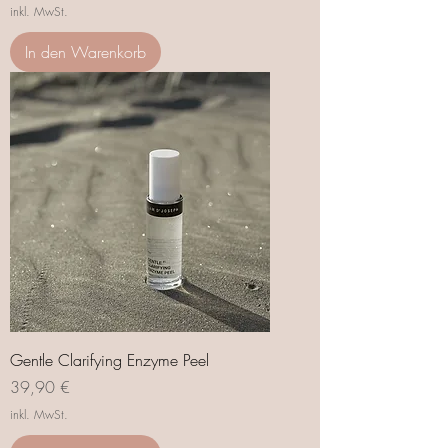
inkl. MwSt.
In den Warenkorb
Gentle Clarifying Enzyme Peel
Preis
39,90 €
inkl. MwSt.