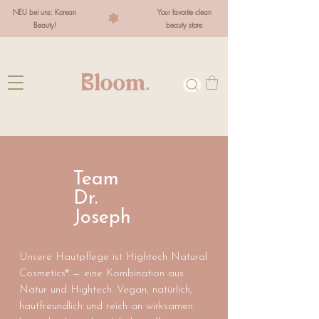
NEU bei uns: Korean
Your favorite clean
Beauty!
beauty store
Team
Dr.
Joseph
Unsere Hautpflege ist Hightech Natural
Cosmetics® — eine Kombination aus
Natur und Hightech. Vegan, natürlich,
hautfreundlich und reich an wirksamen