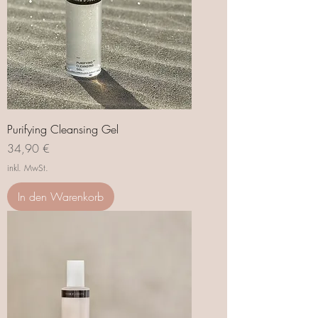
Purifying Cleansing Gel
Preis
34,90 €
inkl. MwSt.
In den Warenkorb