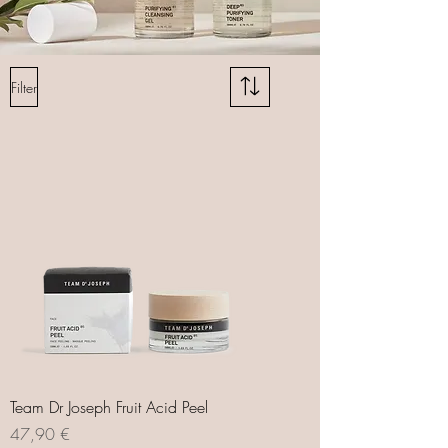
Filter
Team Dr Joseph Fruit Acid Peel
Preis
47,90 €