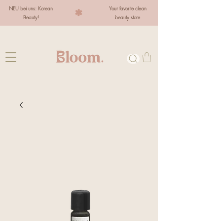
NEU bei uns: Korean
Your favorite clean
Beauty!
beauty store