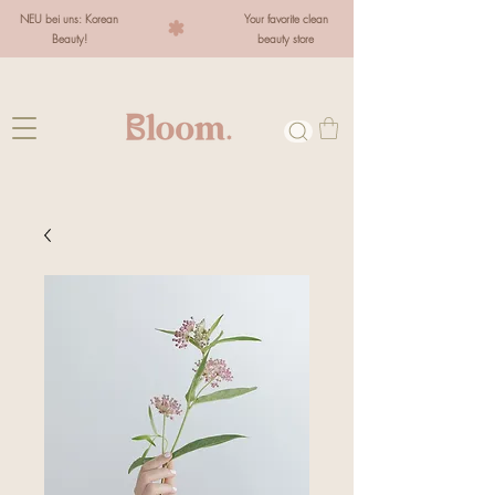
NEU bei uns: Korean
Your favorite clean
Beauty!
beauty store