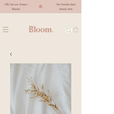
NEU bei uns: Korean
Your favorite clean
Beauty!
beauty store