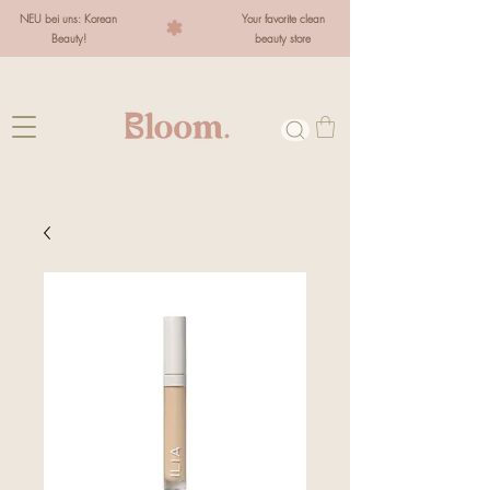
NEU bei uns: Korean
Your favorite clean
Beauty!
beauty store