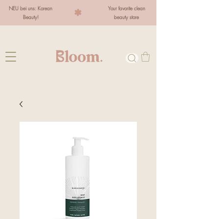
NEU bei uns: Korean
Your favorite clean
Beauty!
beauty store