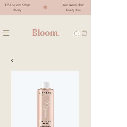
NEU bei uns: Korean
Your favorite clean
Beauty!
beauty store