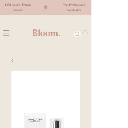
NEU bei uns: Korean
Your favorite clean
Beauty!
beauty store