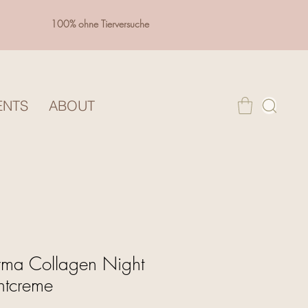
100% ohne Tierversuche
ENTS
ABOUT
ma Collagen Night
htcreme