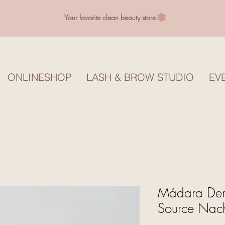
Your favorite clean beauty store
ONLINESHOP
LASH & BROW STUDIO
EV
Mádara Der
Source Nac