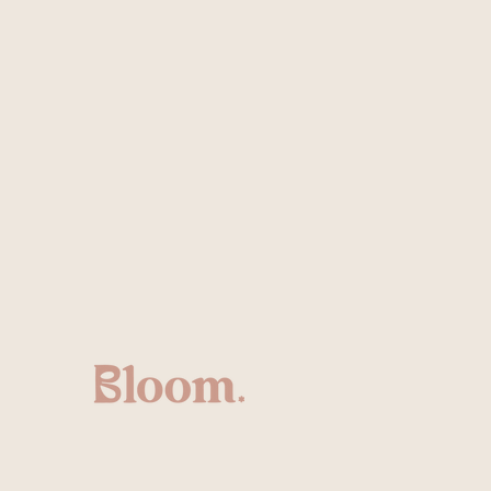
TT, PHINZHOLT-COPOTYLACCTN,
ZHOLN, PHINZHOLN, PHINZHOLN,
OLN, PHINZHOLN, PSYCHOLAT-
CA, STEARALKONIUMBENTONIT,
YL DIBENZOAT KANN (+/-)
KE (CI 15850), EISENOXIDE (CI
 (CI 15880), BLACK 2 (CI 77266
OXID (CI 77891), EISENOXIDE (CI
CI 19140 .)