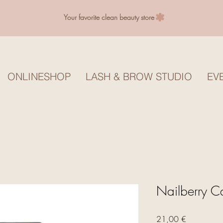
Your favorite clean beauty store
ONLINESHOP
LASH & BROW STUDIO
EV
Nailberry C
Preis
21,00 €