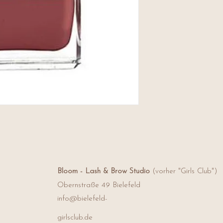
ACRYLATE-COPOTYLC
PHINZHOLTN, PHIN
PHINZHOLN, PHINZH
COPOTYLCTN , SILI
TRIMETHYLPENTANEDI
ENTHALTEN: RED 6 LA
77491), RED 34 LAKE
[nano]), TITANIUM DI
77499), GELB 5 SEE (
Bloom - Lash & Brow Studio
(vorher "Girls Club")
Obernstraße 49
Bielefeld
info@bielefeld-
girlsclub.de