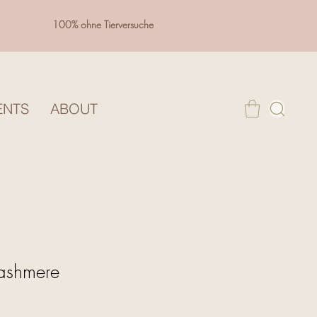
100% ohne Tierversuche
ENTS
ABOUT
ashmere