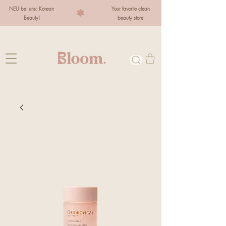
NEU bei uns: Korean
Your favorite clean
Beauty!
beauty store