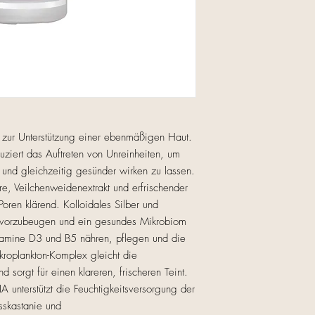
(PRICKLY PEAR) STEM 
GLUTAMIC ACID, 7-
(PROVITAMIN D3), CI
CHLORELLA VULGARIS
GLUCONOLACTONE, S
ALANINE, GLYCINE, 
PROLINE, ASCORBYL (
TOCOPHEROL (VITAMI
CAPRYLATE, GENIPA 
m zur Unterstützung einer ebenmäßigen Haut.
HYDROLYZED GARDEN
uziert das Auftreten von Unreinheiten, um
BENZOATE, PENTYL
 und gleichzeitig gesünder wirken zu lassen.
POTASSIUM SORBAT
re, Veilchenweidenextrakt und erfrischender
FERMENT FILTRATE, C
ACID
Poren klärend. Kolloidales Silber und
en vorzubeugen und ein gesundes Mikrobiom
itamine D3 und B5 nähren, pflegen und die
Mikroplankton-Komplex gleicht die
 sorgt für einen klareren, frischeren Teint.
unterstützt die Feuchtigkeitsversorgung der
sskastanie und