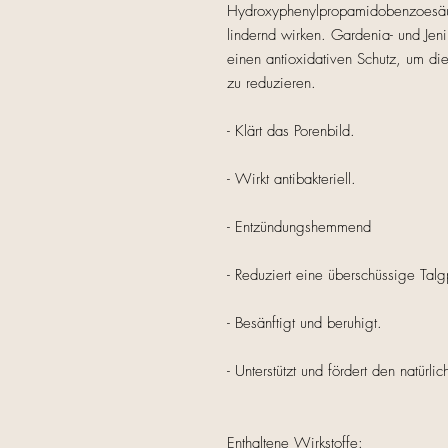
Hydroxyphenylpropamidobenzoesäur
lindernd wirken. Gardenia- und Jen
einen antioxidativen Schutz, um di
zu reduzieren.
- Klärt das Porenbild.
- Wirkt antibakteriell.
- Entzündungshemmend
- Reduziert eine überschüssige Talg
- Besänftigt und beruhigt.
- Unterstützt und fördert den natü
Enthaltene Wirkstoffe: