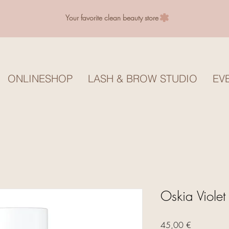
Your favorite clean beauty store
ONLINESHOP
LASH & BROW STUDIO
EV
Oskia Violet
Preis
45,00 €