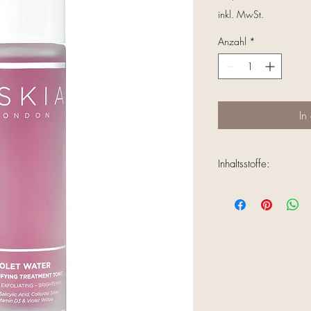
inkl. MwSt.
Anzahl
*
In
Inhaltsstoffe:
ROSA DAMASCENA F
BUTYLENE GLYCOL, A
ANGUSTIFOLIA FLOW
(MSM), SALICYLIC AC
PANTHENOL (PROVITA
DAPHNOIDES (VIOLE
EXTRACT, INULIN, 
CHESTNUT) SEED EX
PROPAMIDOBENZOIC 