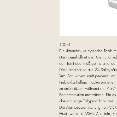
100ml
Ein klärendes, reinigendes Toniku
Die Formel öffnet die Poren und red
den Teint ebenmäßiger, strahlender
Die Kombination aus 2% Salicylsäu
Yuzu-Saft wirken sanft peelend und 
Prebiotika helfen, Hautunreinheit
zu unterstützen, während die Pro-V
Barrierefunktion unterstützen. Ein 
überschüssige Talgproduktion aus und
Die Aminosäuremischung von OSKIA 
Haut, während MSM, Allantoin, Ro