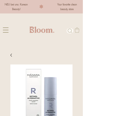
NEU bei uns: Korean
Your favorite clean
Beauty!
beauty store