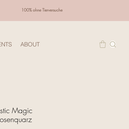
100% ohne Tierversuche
ENTS
ABOUT
istic Magic
osenquarz