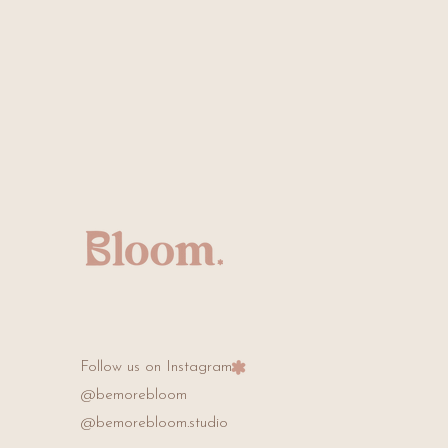
shroom zu reinigen, kannst du ein
Seife angefeuchtetes Tuch verwenden.
eiden.
Follow us on Instagram
@bemorebloom
@bemorebloom.studio