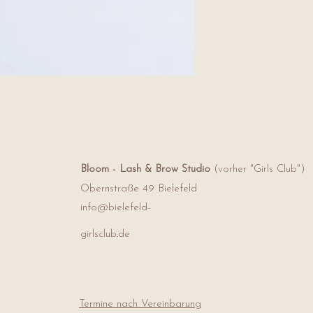
erzielen. Um deinen Mu
leicht mit Wasser und 
Berührungsmetall verm
Bloom - Lash & Brow Studio
(vorher "Girls Club")
Obernstraße 49
Bielefeld
info@bielefeld-
girlsclub.de
Termine nach Vereinbarung