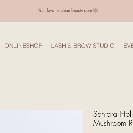
Your favorite clean beauty store
ONLINESHOP
LASH & BROW STUDIO
EV
Sentara Hol
Mushroom R