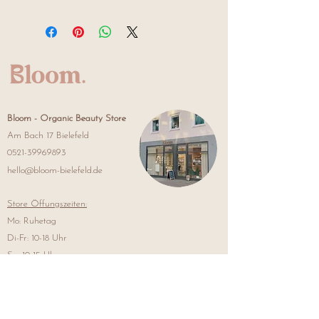
Ethylhexyl Stearate, Cetyl Ethylhexanoate,
Sonnenschutz und überschüssigen Talg
Sorbeth-30 Tetraoleate, Caprylic/Capric
und hinterlassen ein erfrischendes, ölfreies
Triglyceride, Citrus Aurantium Bergamia
Hautgefühl.
(Bergamot) Fruit Oil, Centella Asiatica
Produktvorteile: Beruhigend,
Extract, Simmondsia Chinensis (Jojoba)
Feuchtigkeitsspendend, Sanftes Peeling
Seed Oil, Olea Europaea (Olive) Fruit
Hauttyp: Normal, Trocken, Sensibel
Oil, Helianthus Annuus (Sunflower) Seed
Hauptinhaltsstoffe: Centella Asiatica-
Oil, Ethylhexylglycerin, Pelargonium
Extrakt, Bergamotteöl, Sonnenblumenöl,
Bloom -
Organic Beauty Store
Graveolens Flower Oil, Rosa
Olivenöl, Jojobaöl
Am Bach 17 Bielefeld
Damascena Flower Oil, Limonene,
0521-39969893
Linalool
Ein leichter, ölbasierter Reiniger, der
hello@bloom-bielefeld.de
Make-up, Schmutz, Öl und
Sonnencreme sanft entfernt, ohne die
Store Öffungszeiten:
Augenpartie zu reizen.
Mo: Ruhetag
Mit Centella-Öl (aus MCT-Öl gewonnen)
und 6 pflanzlichen Ölen.
Di-Fr: 10-18 Uhr
Das Mizellen-Reinigungsöl entfernt
Sa: 10-15 Uhr
überschüssiges Öl und Make-up, ohne
die natürlichen Hautöle zu entfernen.
Die leichte, wasserähnliche Textur ist
ideal für alle, die Ölreiniger noch nicht