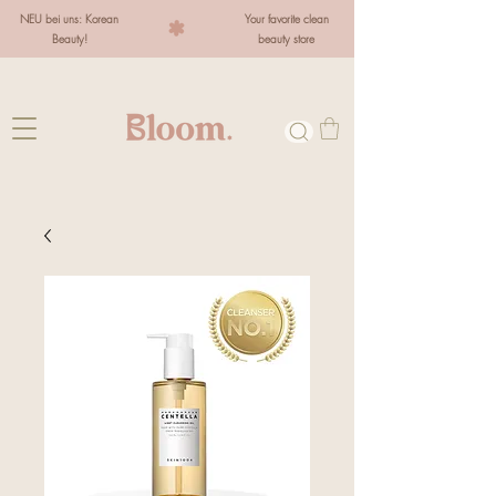
NEU bei uns: Korean
Your favorite clean
Beauty!
beauty store