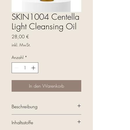
SKIN1004 Centella
Light Cleansing Oil
Preis
28,00 €
inkl. MwSt.
Anzahl
*
In den Warenkorb
Beschreibung
200ml I vegan
Inhaltsstoffe
Was es ist: Centella und 6 pflanzliche
Öle entfernen sanft Make-up,