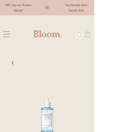
NEU bei uns: Korean
Your favorite clean
Beauty!
beauty store