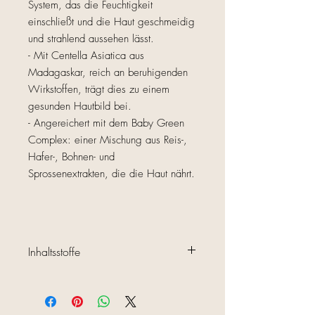
System, das die Feuchtigkeit
einschließt und die Haut geschmeidig
und strahlend aussehen lässt.
- Mit Centella Asiatica aus
Madagaskar, reich an beruhigenden
Wirkstoffen, trägt dies zu einem
gesunden Hautbild bei.
- Angereichert mit dem Baby Green
Complex: einer Mischung aus Reis-,
Hafer-, Bohnen- und
Sprossenextrakten, die die Haut nährt.
Inhaltsstoffe
Water, Butyloctyl Salicylate, Propanediol,
Polymethylsilsesquioxane, C20-22 Alkyl
Phosphate, C20-22 Alcohols, Panthenol,