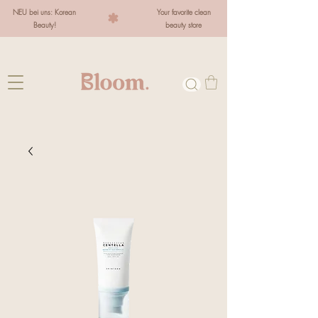
NEU bei uns: Korean
Your favorite clean
Beauty!
beauty store