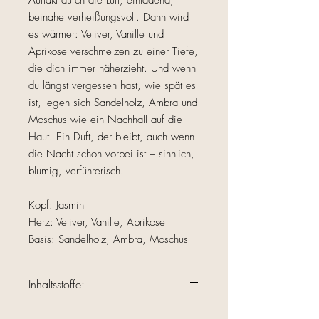
Auftakt durch die Luft, einladend,
beinahe verheißungsvoll. Dann wird
es wärmer: Vetiver, Vanille und
Aprikose verschmelzen zu einer Tiefe,
die dich immer näherzieht. Und wenn
du längst vergessen hast, wie spät es
ist, legen sich Sandelholz, Ambra und
Moschus wie ein Nachhall auf die
Haut. Ein Duft, der bleibt, auch wenn
die Nacht schon vorbei ist – sinnlich,
blumig, verführerisch.
Kopf: Jasmin
Herz: Vetiver, Vanille, Aprikose
Basis: Sandelholz, Ambra, Moschus
Inhaltsstoffe:
Ingredients: Alcohol Denat., Parfum