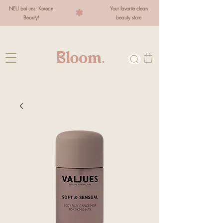
NEU bei uns: Korean
Your favorite clean
Beauty!
beauty store