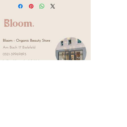
(Fragrance), Aqua (Water), Tetramethyl
acetyloctahydronaphtalenes, Citrus
aurantium dulcis peel oil, Linalyl acetate,
Limonene, Linalool, Citral, Pinene,
Geranyl acetate, Benzyl salicylate,
Eugenol, Vanillin
Bloom -
Organic Beauty Store
Am Bach 17 Bielefeld
0521-39969893
hello@bloom-bielefeld.de
Store Öffungszeiten:
Mo: Ruhetag
Di-Fr: 10-18 Uhr
Sa: 10-15 Uhr
Bloom - Lash & Brow Studio