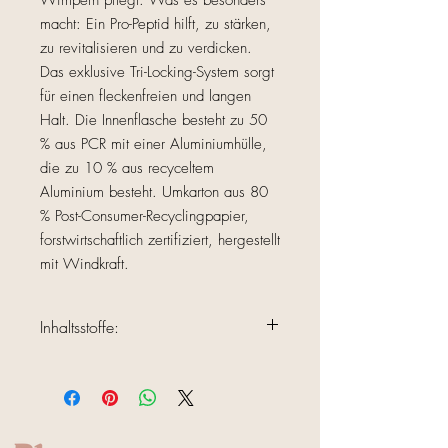
Wimpern pflegt. Was es besonders
macht: Ein Pro-Peptid hilft, zu stärken,
zu revitalisieren und zu verdicken.
Das exklusive Tri-Locking-System sorgt
für einen fleckenfreien und langen
Halt. Die Innenflasche besteht zu 50
% aus PCR mit einer Aluminiumhülle,
die zu 10 % aus recyceltem
Aluminium besteht. Umkarton aus 80
% Post-Consumer-Recyclingpapier,
forstwirtschaftlich zertifiziert, hergestellt
mit Windkraft.
Inhaltsstoffe:
Water/Aqua/Eau, Euphorbia Cerifera
(Candelilla) Wax/Candelilla Cera/Cire
de candelilla, *Butyrospermum Parkii
(Shea) Butter, Polyglyceryl-6 Distearate,