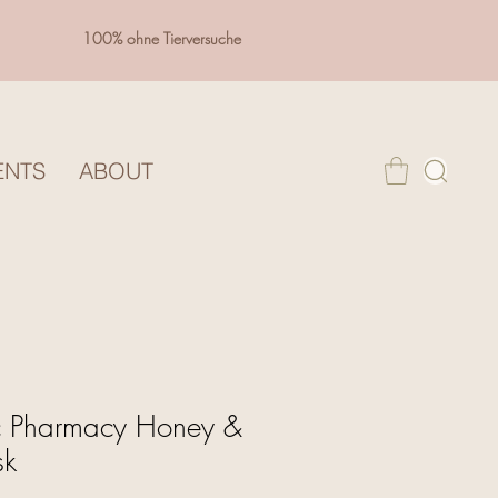
100% ohne Tierversuche
ENTS
ABOUT
c Pharmacy Honey &
sk