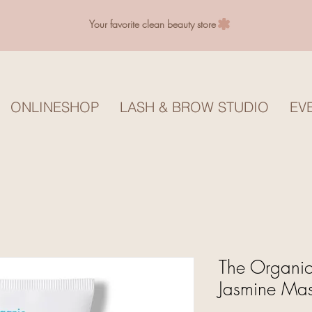
Your favorite clean beauty store
ONLINESHOP
LASH & BROW STUDIO
EV
The Organi
Jasmine Ma