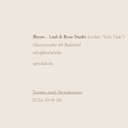
luxuriöse Maske ein ent
Triglyceride, Polyglycer
Elastizität und sorgt f
Sorbitan Sesquioleate,
Für neue Strahlkraft!
Polystearate, Benzyl 
Odorata Leaf Oil, Parf
Helianthus Annus (Sunfl
**Linalool, **Hexyl 
Bloom - Lash & Brow Studio
(vorher "Girls Club")
Benzoate, ** Farnesol,
**Eugenol ). *Denotes 
Obernstraße 49
Bielefeld
ingredient / **Compone
info@bielefeld-
girlsclub.de
Termine nach Vereinbarung
Di-Sa: 10-19 Uhr