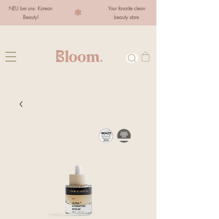
NEU bei uns: Korean
Your favorite clean
Beauty!
beauty store