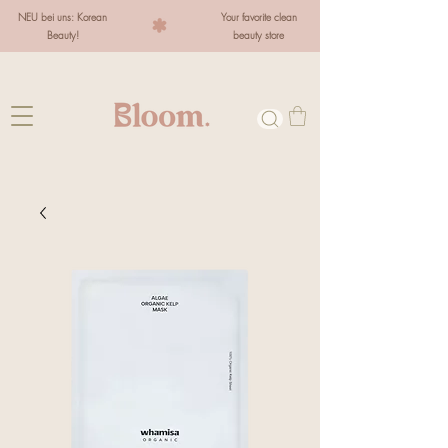
NEU bei uns: Korean
Your favorite clean
Beauty!
beauty store