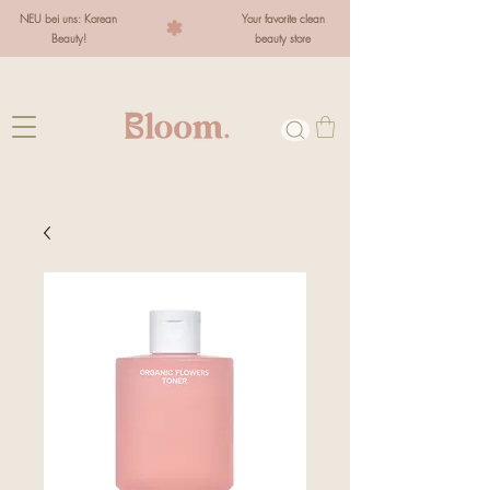
NEU bei uns: Korean
Your favorite clean
Beauty!
beauty store