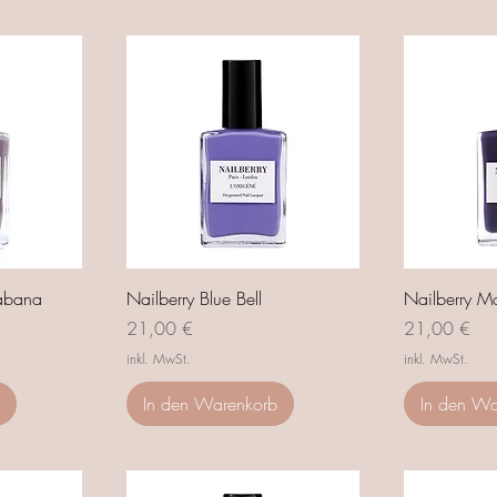
abana
Nailberry Blue Bell
Nailberry Mo
Preis
Preis
21,00 €
21,00 €
inkl. MwSt.
inkl. MwSt.
In den Warenkorb
In den Wa