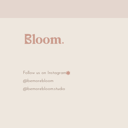
Follow us on Instagram
@bemorebloom
@bemorebloom.studio