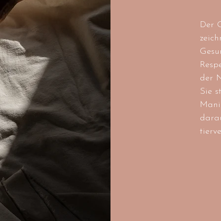
Der 
zeich
Gesu
Resp
der N
Sie s
Manik
darau
tierv