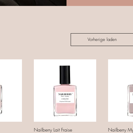
Vorherige laden
Nailberry Lait Fraise
Nailberry My