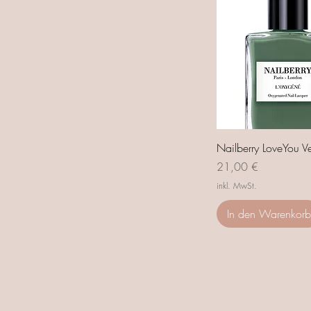
Nailberry LoveYou V
Preis
21,00 €
inkl. MwSt.
In den Warenkorb