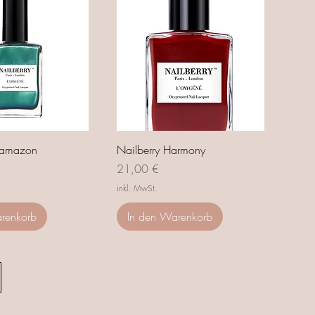
lamazon
Nailberry Harmony
Preis
21,00 €
inkl. MwSt.
renkorb
In den Warenkorb