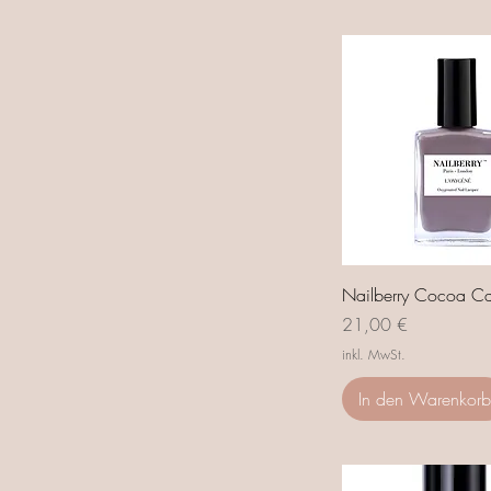
Nailberry Cocoa C
Preis
21,00 €
inkl. MwSt.
In den Warenkorb