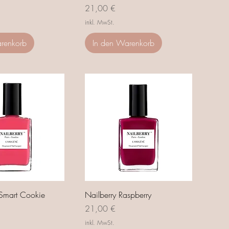
Preis
21,00 €
inkl. MwSt.
renkorb
In den Warenkorb
 Smart Cookie
Nailberry Raspberry
Preis
21,00 €
inkl. MwSt.