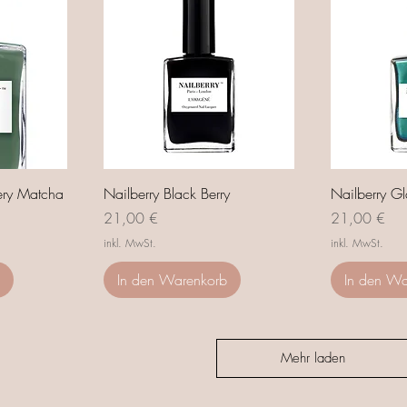
ery Matcha
Nailberry Black Berry
Nailberry G
Preis
Preis
21,00 €
21,00 €
inkl. MwSt.
inkl. MwSt.
In den Warenkorb
In den Wa
Mehr laden