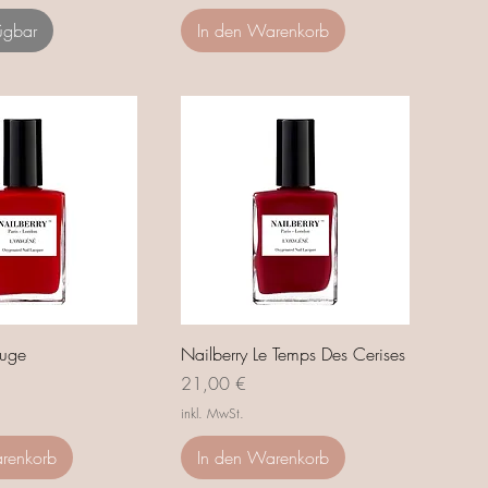
ügbar
In den Warenkorb
ouge
Nailberry Le Temps Des Cerises
Preis
21,00 €
inkl. MwSt.
renkorb
In den Warenkorb