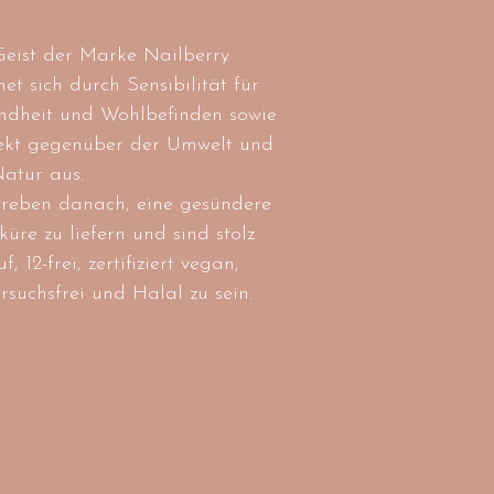
Geist der Marke Nailberry
net sich durch Sensibilität für
ndheit und Wohlbefinden sowie
ekt gegenüber der Umwelt und
atur aus.
treben danach, eine gesündere
üre zu liefern und sind stolz
f, 12-frei, zertifiziert vegan,
ersuchsfrei und Halal zu sein.