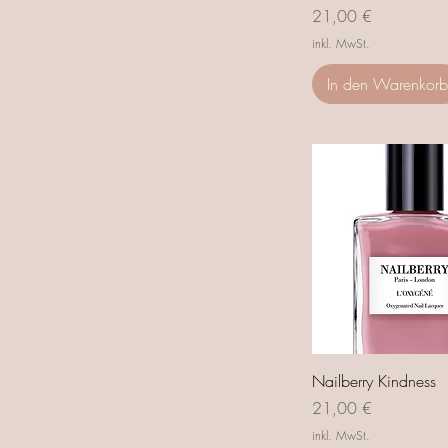
Preis
21,00 €
inkl. MwSt.
In den Warenkorb
Nailberry Kindness
Preis
21,00 €
inkl. MwSt.